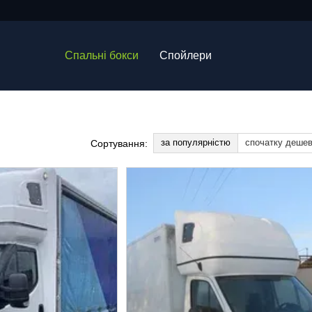
Спальні бокси
Спойлери
за популярністю
спочатку деше
Сортування: