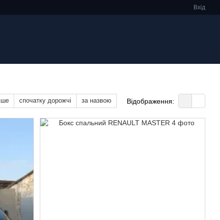
Вхід
вше
спочатку дорожчі
за назвою
Відображення: