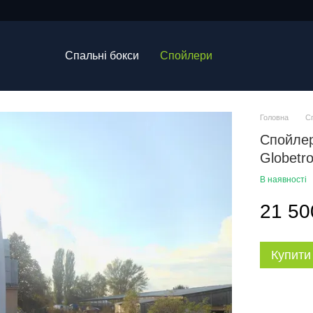
Спальні бокси
Спойлери
Головна
С
Спойлер
Globetro
В наявності
21 50
Купити